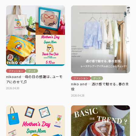
ファッション
グッズ
nikoand…母の日の感謝は、ユーモ
ファッション
グッズ
アにのせて♫
niko and… 透け感で魅せる、春の主
2026.04.30
役
2026.04.28