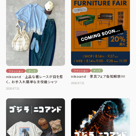
ファッション
グッズ
ファッション
グッズ
nikoand…家具フェア告知解禁!!!!
nikoand…上品な裾レースが目を惹
く、 お手入れ簡単な主役級シャツ
2026.07.31
2026.07.31