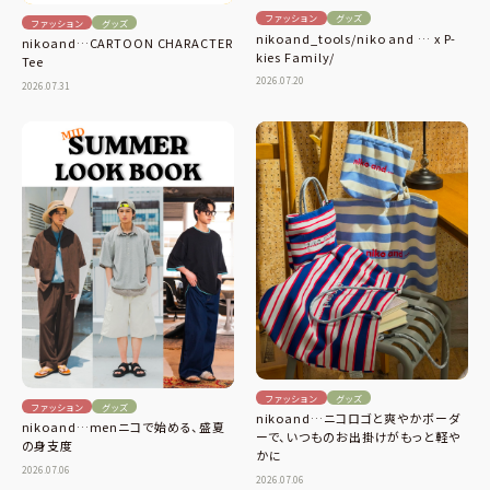
ファッション
グッズ
ファッション
グッズ
nikoand_tools/niko and … x P-
nikoand…CARTOON CHARACTER
kies Family/
Tee
2026.07.20
2026.07.31
ファッション
グッズ
ファッション
グッズ
nikoand…ニコロゴと爽やかボーダ
nikoand…menニコで始める、盛夏
ーで、いつものお出掛けがもっと軽や
の身支度
かに
2026.07.06
2026.07.06