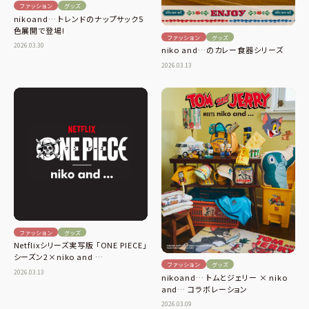
ファッション
グッズ
nikoand… トレンドのナップサック5
色展開で登場!
ファッション
グッズ
2026.03.30
niko and…のカレー食器シリーズ
2026.03.13
ファッション
グッズ
Netflixシリーズ実写版 「ONE PIECE」
シーズン2×niko and …
ファッション
グッズ
2026.03.13
nikoand… トムとジェリー × niko
and… コラボレーション
2026.03.09