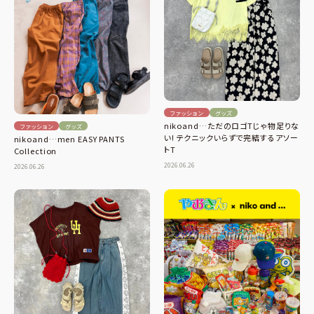
ファッション
グッズ
nikoand…ただのロゴTじゃ物足りな
ファッション
グッズ
い! テクニックいらずで完結するアソー
nikoand…men EASY PANTS
トT
Collection
2026.06.26
2026.06.26