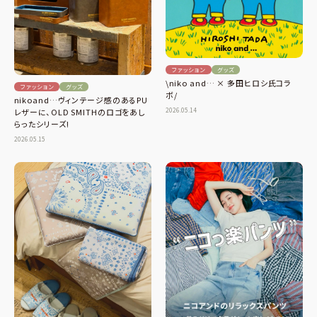
ファッション
グッズ
\niko and… × 多田ヒロシ氏コラ
ファッション
グッズ
ボ/
nikoand…ヴィンテージ感のあるPU
2026.05.14
レザーに、OLD SMITHのロゴをあし
らったシリーズ!
2026.05.15