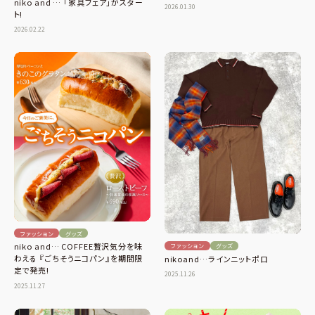
niko and … 「家具フェア」がスター
2026.01.30
ト!
2026.02.22
ファッション
グッズ
niko and… COFFEE贅沢気分を味
ファッション
グッズ
わえる 『ごちそうニコパン』を期間限
nikoand…ラインニットポロ
定で発売!
2025.11.26
2025.11.27