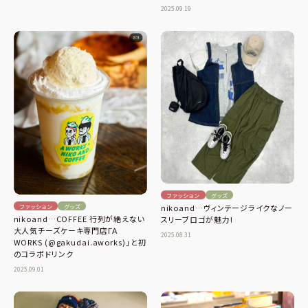
2025.09.19
ファッション
グッズ
ファッション
グッズ
nikoand…ヴィンテージライクなノー
nikoand…COFFEE 行列が絶えない
スリーブロゴが魅力!
大人気チーズケーキ専門店ΓΑ
2025.08.31
WORKS (@gakudai.aworks)」と初
のコラボドリンク
2025.09.01