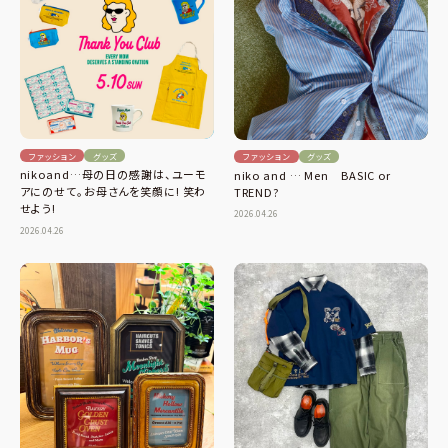
ファッション
グッズ
ファッション
グッズ
nikoand…母の日の感謝は、ユーモ
niko and … Men BASIC or
アにのせて。お母さんを笑顔に! 笑わ
TREND?
せよう!
2026.04.26
2026.04.26