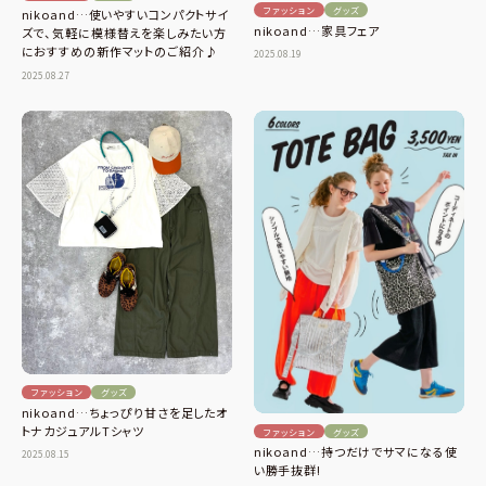
ファッション
グッズ
nikoand…使いやすいコンパクトサイ
nikoand…家具フェア
ズで、気軽に模様替えを楽しみたい方
におすすめの新作マットのご紹介♪
2025.08.19
2025.08.27
ファッション
グッズ
nikoand…ちょっぴり甘さを足したオ
トナカジュアルTシャツ
ファッション
グッズ
nikoand…持つだけでサマになる使
2025.08.15
い勝手抜群!