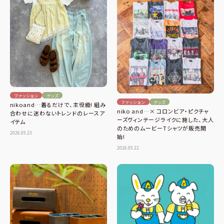
ファッション
グッズ
ファッション
グッズ
nikoand…着るだけで、主役級! 組み
niko and…× コロンビア・ピクチャ
合わせに迷わないトレンドのレースア
ーズヴィンテージライクに施した、大人
イテム
のためのムービーTシャツが販売開
2026.05.23
始!
2026.05.22