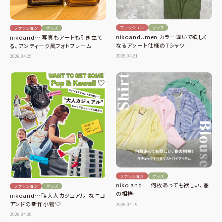
ファッション
グッズ
ファッション
グッズ
nikoand..men カラー違いで欲しく
nikoand… 写真もアートも引き立て
なるアソート仕様のTシャツ
る、アンティーク風フォトフレーム
2026.04.21
2026.04.25
ファッション
グッズ
niko and… 何枚あっても欲しい、春
ファッション
グッズ
の相棒!
nikoand…「#大人カジュアル」なニコ
アンドの新作小物♡
2026.04.19
2026.04.20