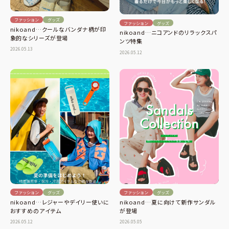
ファッション
グッズ
ファッション
グッズ
nikoand…クールなバンダナ柄が印
nikoand…ニコアンドのリラックスパ
象的なシリーズが登場
ンツ特集
2026.05.13
2026.05.12
ファッション
グッズ
ファッション
グッズ
nikoand…夏に向けて新作サンダル
nikoand…レジャーやデイリー使いに
が登場
おすすめのアイテム
2026.05.05
2026.05.12