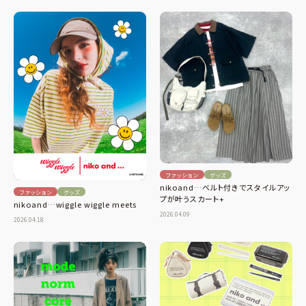
ファッション
グッズ
nikoand…ベルト付きでスタイルアッ
ファッション
グッズ
プが叶うスカート+
nikoand…wiggle wiggle meets
2026.04.09
2026.04.18