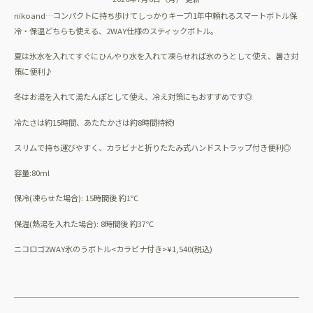
nikoand…コンパクトに持ち歩けてしっかりキープ!1年中頼れるスマートボトル保
冷・保温どちらも使える、2WAY仕様のスティックボトル。
夏は氷水を入れてすぐにひんやり水を入れて凍らせれば氷のうとして使え、暑さ対
策に便利♪
冬はお湯を入れて湯たんぽとして使え、冷え対策にもおすすめです◎
冷たさは約15時間、あたたかさは約8時間持続!
スリムで持ち運びやすく、カラビナと折りたたみ式ハンドストラップ付き便利◎
容量:80ml
保冷(凍らせた場合): 15時間後 約1℃
保温(熱湯を入れた場合): 8時間後 約37℃
ニコロゴ2WAY氷のうボトル<カラビナ付き>¥1,540(税込)