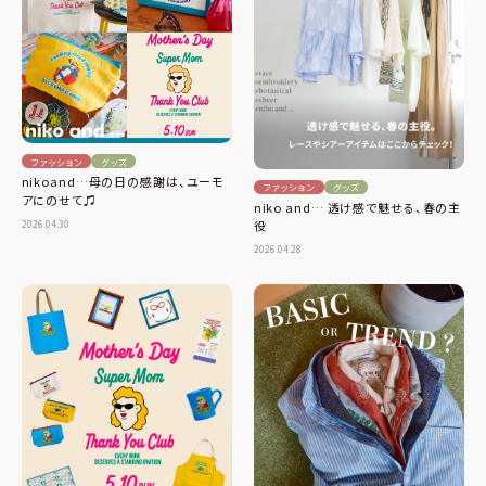
ファッション
グッズ
nikoand…母の日の感謝は、ユーモ
ファッション
グッズ
アにのせて♫
niko and… 透け感で魅せる、春の主
2026.04.30
役
2026.04.28