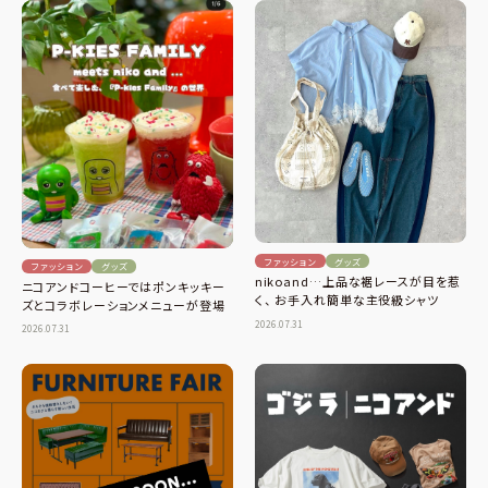
ファッション
グッズ
ファッション
グッズ
nikoand…上品な裾レースが目を惹
ニコアンドコーヒーではポンキッキー
く、 お手入れ簡単な主役級シャツ
ズとコラボレーションメニューが登場
2026.07.31
2026.07.31