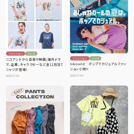
ファッション
グッズ
ファッション
グッズ
ニコアンドから音楽や映画/海外ドラ
nikoand…ポップでカジュアルファッ
マ、企業、キャラクターなど全12別注T
ション小物!!
シャツが登場!
2026.07.04
2026.07.04