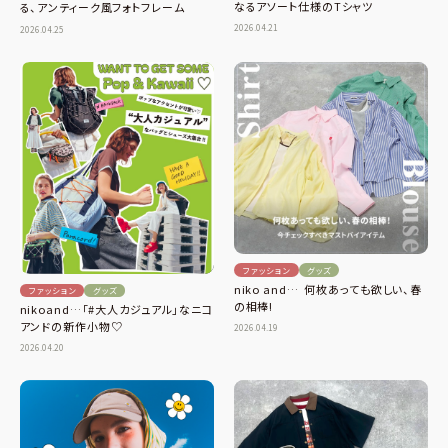
なるアソート仕様のTシャツ
る、アンティーク風フォトフレーム
2026.04.21
2026.04.25
ファッション
グッズ
niko and… 何枚あっても欲しい、春
ファッション
グッズ
の相棒!
nikoand…「#大人カジュアル」なニコ
アンドの新作小物♡
2026.04.19
2026.04.20