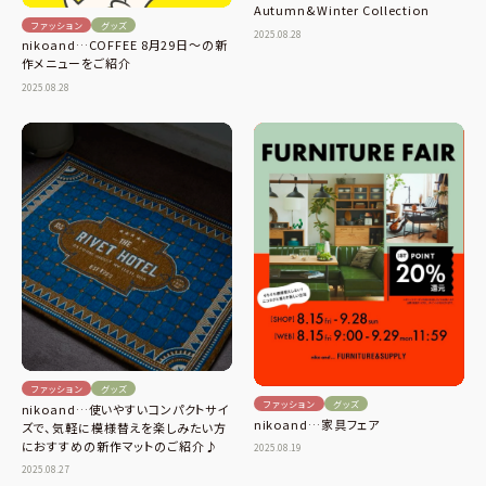
Autumn&Winter Collection
ファッション
グッズ
2025.08.28
nikoand…COFFEE 8月29日〜の新
作メニューをご紹介
2025.08.28
ファッション
グッズ
ファッション
グッズ
nikoand…使いやすいコンパクトサイ
nikoand…家具フェア
ズで、気軽に模様替えを楽しみたい方
におすすめの新作マットのご紹介♪
2025.08.19
2025.08.27