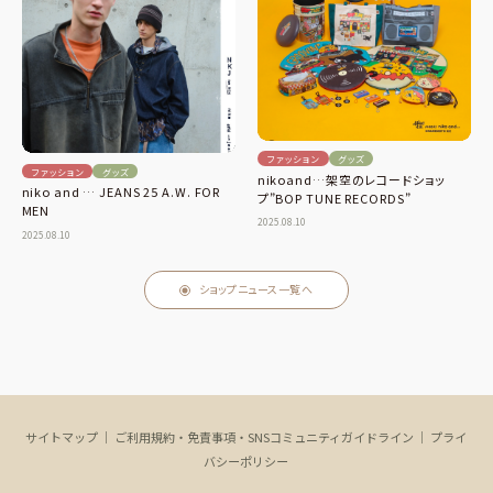
ファッション
グッズ
ファッション
グッズ
nikoand…架空のレコードショッ
niko and … JEANS 25 A.W. FOR
プ”BOP TUNE RECORDS”
MEN
2025.08.10
2025.08.10
ショップニュース一覧へ
サイトマップ
｜
ご利用規約・免責事項・SNSコミュニティガイドライン
｜
プライ
バシーポリシー