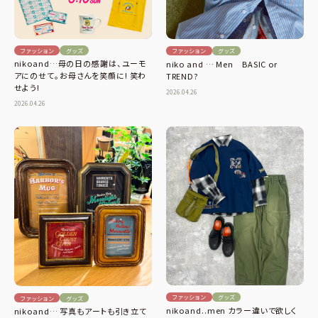
ファッション
グッズ
ファッション
グッズ
nikoand…母の日の感謝は、ユーモ
niko and … Men BASIC or
アにのせて。お母さんを笑顔に! 笑わ
TREND?
せよう!
2026.04.26
2026.04.26
ファッション
グッズ
ファッション
グッズ
nikoand..men カラー違いで欲しく
nikoand… 写真もアートも引き立て