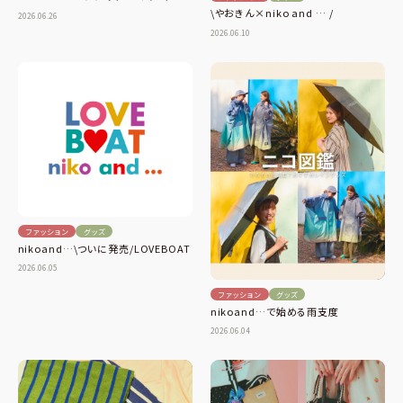
\やおきん×niko and … /
2026.06.26
2026.06.10
ファッション
グッズ
nikoand…\ついに発売/LOVEBOAT
2026.06.05
ファッション
グッズ
nikoand…で始める雨支度
2026.06.04