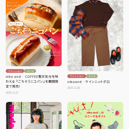
ファッション
グッズ
niko and… COFFEE贅沢気分を味
ファッション
グッズ
わえる 『ごちそうニコパン』を期間限
nikoand…ラインニットポロ
定で発売!
2025.11.26
2025.11.27