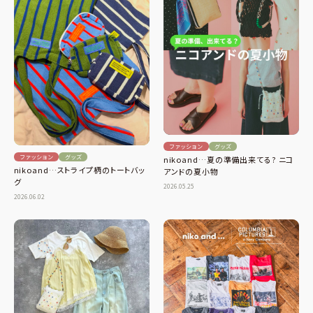
ファッション
グッズ
ファッション
グッズ
nikoand…夏の準備出来てる? ニコ
nikoand…ストライプ柄のトートバッ
アンドの夏小物
グ
2026.05.25
2026.06.02