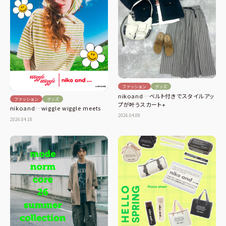
ファッション
グッズ
nikoand…ベルト付きでスタイルアッ
ファッション
グッズ
プが叶うスカート+
nikoand…wiggle wiggle meets
2026.04.09
2026.04.18