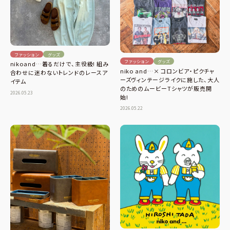
ファッション
グッズ
ファッション
グッズ
nikoand…着るだけで、主役級! 組み
niko and…× コロンビア・ピクチャ
合わせに迷わないトレンドのレースア
ーズヴィンテージライクに施した、大人
イテム
のためのムービーTシャツが販売開
2026.05.23
始!
2026.05.22