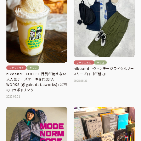
ファッション
グッズ
ファッション
グッズ
nikoand…ヴィンテージライクなノー
nikoand…COFFEE 行列が絶えない
スリーブロゴが魅力!
大人気チーズケーキ専門店ΓΑ
2025.08.31
WORKS (@gakudai.aworks)」と初
のコラボドリンク
2025.09.01