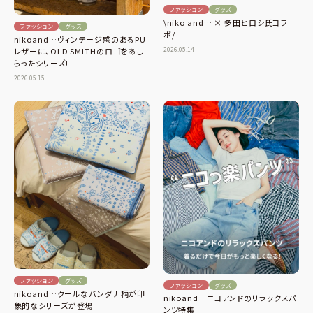
ファッション
グッズ
\niko and… × 多田ヒロシ氏コラ
ファッション
グッズ
ボ/
nikoand…ヴィンテージ感のあるPU
2026.05.14
レザーに、OLD SMITHのロゴをあし
らったシリーズ!
2026.05.15
ファッション
グッズ
ファッション
グッズ
nikoand…クールなバンダナ柄が印
nikoand…ニコアンドのリラックスパ
象的なシリーズが登場
ンツ特集