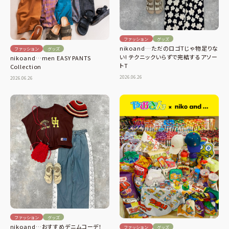
ファッション
グッズ
nikoand…ただのロゴTじゃ物足りな
ファッション
グッズ
い! テクニックいらずで完結するアソー
nikoand…men EASY PANTS
トT
Collection
2026.06.26
2026.06.26
ファッション
グッズ
nikoand…おすすめデニムコーデ！
ファッション
グッズ