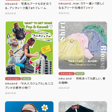
nikoand..men カラー違いで欲しく
nikoand… 写真もアートも引き立て
なるアソート仕様のTシャツ
る、アンティーク風フォトフレーム
2026.04.21
2026.04.25
ファッション
グッズ
niko and… 何枚あっても欲しい、春
ファッション
グッズ
の相棒!
nikoand…「#大人カジュアル」なニコ
アンドの新作小物♡
2026.04.19
2026.04.20