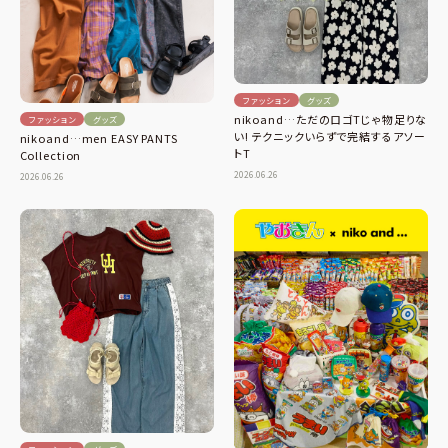
ファッション
グッズ
nikoand…ただのロゴTじゃ物足りな
ファッション
グッズ
い! テクニックいらずで完結するアソー
nikoand…men EASY PANTS
トT
Collection
2026.06.26
2026.06.26