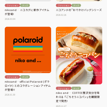
ファッション
グッズ
ファッション
グッズ
ニコアンドの”おでかけバッグシリーズ
nikoand… ニコカグに新作アイテム
が登場!
2026.02.26
2026.03.04
ファッション
グッズ
nikoand…official Polaroid (ポラ
ロイド) とのコラボレーションアイテム
ファッション
グッズ
が登場!!
niko and… COFFEE贅沢気分を味
2026.01.30
わえる 『ごちそうニコパン』を期間限
定で発売!
2025.11.27