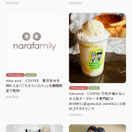
2025.09.25
2025.09.22
ファッション
グッズ
niko and… COFFEE 贅沢気分を
味わえる『ごちそうニコパン』を期間限
ファッション
グッズ
定で発売!
nikoand…COFFEE 行列が絶えない
2025.09.19
大人気チーズケーキ専門店ΓΑ
WORKS (@gakudai.aworks)」と初
のコラボドリンク
2025.09.01