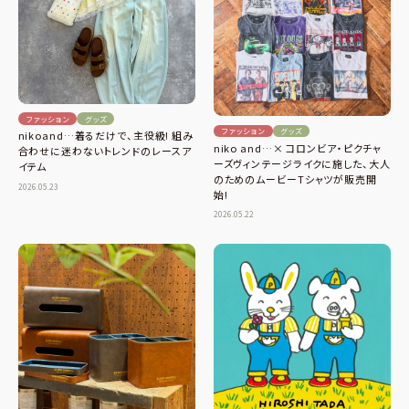
ファッション
グッズ
ファッション
グッズ
nikoand…着るだけで、主役級! 組み
niko and…× コロンビア・ピクチャ
合わせに迷わないトレンドのレースア
ーズヴィンテージライクに施した、大人
イテム
のためのムービーTシャツが販売開
2026.05.23
始!
2026.05.22