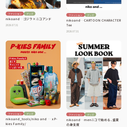
ファッション
グッズ
ファッション
グッズ
nikoand…ゴジラ×ニコアンド
nikoand…CARTOON CHARACTER
Tee
2026.07.31
2026.07.31
ファッション
グッズ
ファッション
グッズ
nikoand_tools/niko and … x P-
nikoand…menニコで始める、盛夏
kies Family/
の身支度