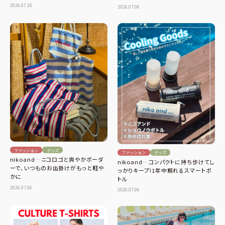
2026.07.20
2026.07.06
ファッション
グッズ
ファッション
グッズ
nikoand…ニコロゴと爽やかボーダ
nikoand…コンパクトに持ち歩けてし
ーで、いつものお出掛けがもっと軽や
っかりキープ!1年中頼れるスマートボ
かに
トル
2026.07.06
2026.07.06