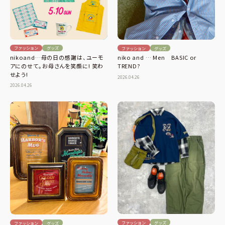
ファッション
グッズ
ファッション
グッズ
nikoand…母の日の感謝は、ユーモ
niko and … Men BASIC or
アにのせて。お母さんを笑顔に! 笑わ
TREND?
せよう!
2026.04.26
2026.04.26
ファッション
グッズ
ファッション
グッズ