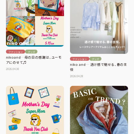
ファッション
グッズ
nikoand…母の日の感謝は、ユーモ
ファッション
グッズ
アにのせて♫
niko and… 透け感で魅せる、春の主
2026.04.30
役
2026.04.28