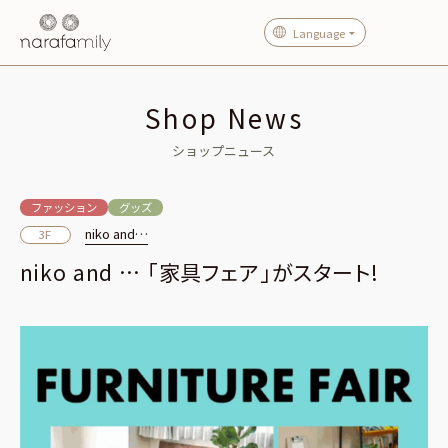
Language
Shop News
ショップニュース
ファッション
グッズ
niko and…
3F
niko and … 「家具フェア」がスタート!