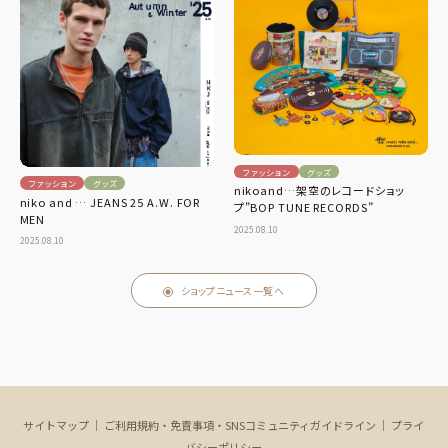
ファッション
グッズ
ファッション
グッズ
nikoand…架空のレコードショッ
niko and … JEANS 25 A.W. FOR
プ”BOP TUNE RECORDS”
MEN
2025.08.10
2025.08.10
ショップニュース一覧へ
サイトマップ
｜
ご利用規約・免責事項・SNSコミュニティガイドライン
｜
プライ
バシーポリシー