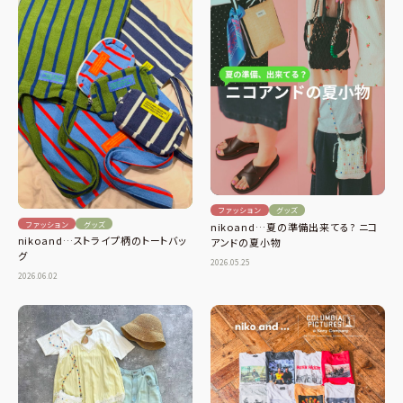
ファッション
グッズ
ファッション
グッズ
nikoand…夏の準備出来てる? ニコ
nikoand…ストライプ柄のトートバッ
アンドの夏小物
グ
2026.05.25
2026.06.02