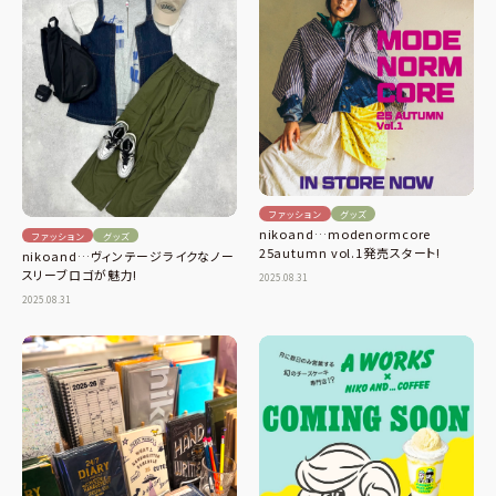
ファッション
グッズ
nikoand…modenormcore
ファッション
グッズ
25autumn vol.1発売スタート!
nikoand…ヴィンテージライクなノー
スリーブロゴが魅力!
2025.08.31
2025.08.31