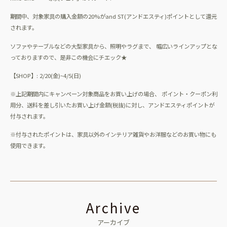
期間中、対象家具の購入金額の20%がand ST(アンドエスティ)ポイントとして還元
されます。
ソファやテーブルなどの大型家具から、照明やラグまで、 幅広いラインアップとな
っておりますので、是非この機会にチエック★
【SHOP】: 2/20(金)~4/5(日)
※上記期間内にキャンペーン対象商品をお買い上げの場合、 ポイント・クーポン利
用分、送料を差し引いたお買い上げ金額(税抜)に対し、アンドエスティポイントが
付与されます。
※付与されたポイントは、家具以外のインテリア雑貨やお洋服などのお買い物にも
使用できます。
Archive
アーカイブ