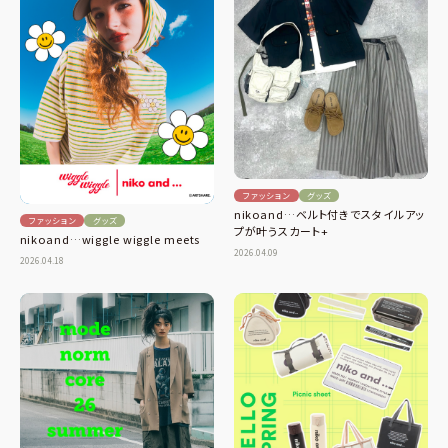
ファッション
グッズ
nikoand…ベルト付きでスタイルアッ
ファッション
グッズ
プが叶うスカート+
nikoand…wiggle wiggle meets
2026.04.09
2026.04.18