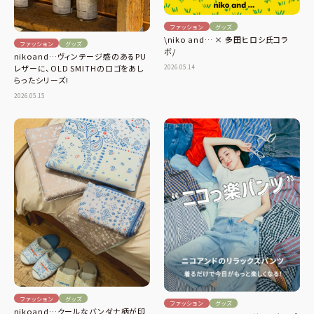
ファッション
グッズ
\niko and… × 多田ヒロシ氏コラ
ファッション
グッズ
ボ/
nikoand…ヴィンテージ感のあるPU
2026.05.14
レザーに、OLD SMITHのロゴをあし
らったシリーズ!
2026.05.15
ファッション
グッズ
ファッション
グッズ
nikoand…クールなバンダナ柄が印