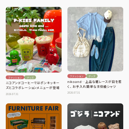
ファッション
グッズ
ファッション
グッズ
nikoand…上品な裾レースが目を惹
ニコアンドコーヒーではポンキッキー
く、 お手入れ簡単な主役級シャツ
ズとコラボレーションメニューが登場
2026.07.31
2026.07.31