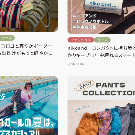
グッズ
ファッション
グッズ
…ニコロゴと爽やかボーダー
nikoand…コンパクトに持ち歩
お出掛けがもっと軽やかに
かりキープ!1年中頼れるスマー
2026.07.06