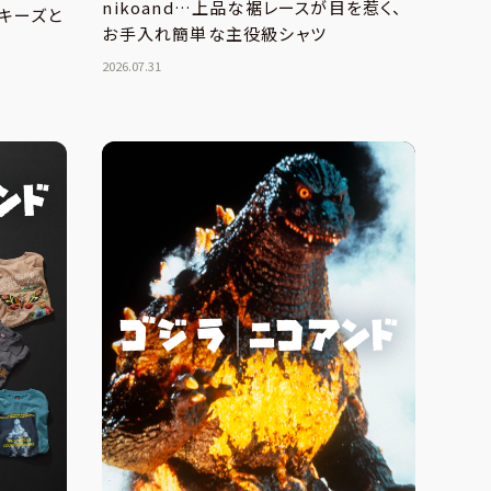
nikoand…上品な裾レースが目を惹く、
キーズと
お手入れ簡単な主役級シャツ
2026.07.31