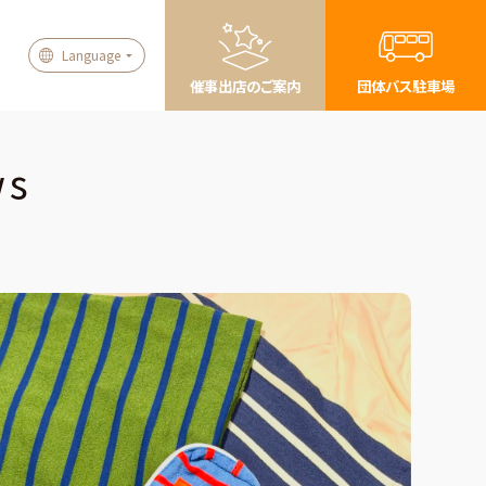
Language
催事出店のご案内
団体バス駐車場
ws