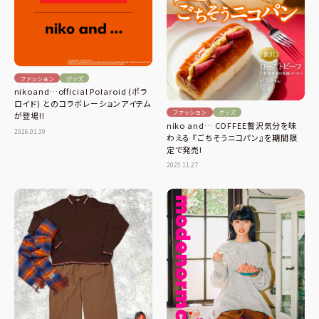
ファッション
グッズ
nikoand…official Polaroid (ポラ
ロイド) とのコラボレーションアイテム
ファッション
グッズ
が登場!!
niko and… COFFEE贅沢気分を味
2026.01.30
わえる 『ごちそうニコパン』を期間限
定で発売!
2025.11.27