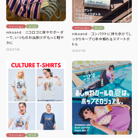
ファッション
グッズ
ファッション
グッズ
nikoand…ニコロゴと爽やかボーダ
nikoand…コンパクトに持ち歩けてし
ーで、いつものお出掛けがもっと軽や
っかりキープ!1年中頼れるスマートボ
かに
トル
2026.07.06
2026.07.06
ファッション
グッズ