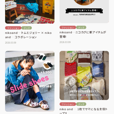
ファッション
グッズ
ファッション
グッズ
nikoand…ニコカグに新アイテムが
nikoand… トムとジェリー × niko
登場!
and… コラボレーション
2026.03.09
2026.03.09
ファッション
グッズ
niko and… 1枚でサマになる主役ト
ップス