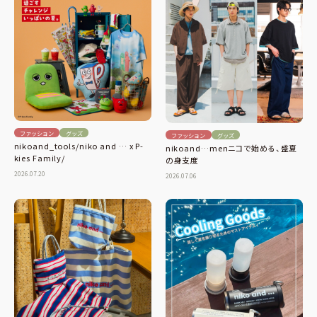
ファッション
グッズ
ファッション
グッズ
nikoand_tools/niko and … x P-
nikoand…menニコで始める、盛夏
kies Family/
の身支度
2026.07.20
2026.07.06