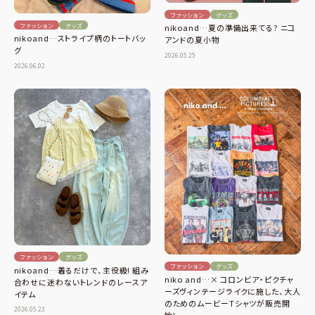
ファッション
グッズ
ファッション
グッズ
nikoand…夏の準備出来てる? ニコ
nikoand…ストライプ柄のトートバッ
アンドの夏小物
グ
2026.05.25
2026.06.02
ファッション
グッズ
ファッション
グッズ
nikoand…着るだけで、主役級! 組み
niko and…× コロンビア・ピクチャ
合わせに迷わないトレンドのレースア
ーズヴィンテージライクに施した、大人
イテム
のためのムービーTシャツが販売開
2026.05.23
始!