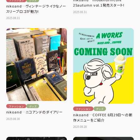
ファッション
グッズ
25autumn vol.1発売スタート!
nikoand…ヴィンテージライクなノー
スリーブロゴが魅力!
2025.08.31
2025.08.31
ファッション
グッズ
ファッション
グッズ
nikoand…ニコアンドのダイアリー
nikoand…COFFEE 8月29日〜の新
2025.08.30
作メニューをご紹介
2025.08.28