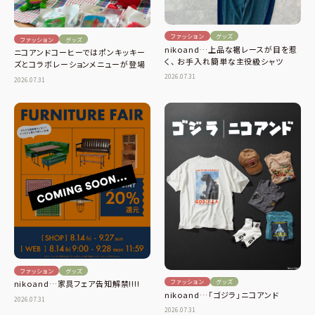
ファッション
グッズ
ファッション
グッズ
nikoand…上品な裾レースが目を惹
ニコアンドコーヒーではポンキッキー
く、 お手入れ簡単な主役級シャツ
ズとコラボレーションメニューが登場
2026.07.31
2026.07.31
ファッション
グッズ
ファッション
グッズ
nikoand…家具フェア告知解禁!!!!
nikoand…「ゴジラ」ニコアンド
2026.07.31
2026.07.31