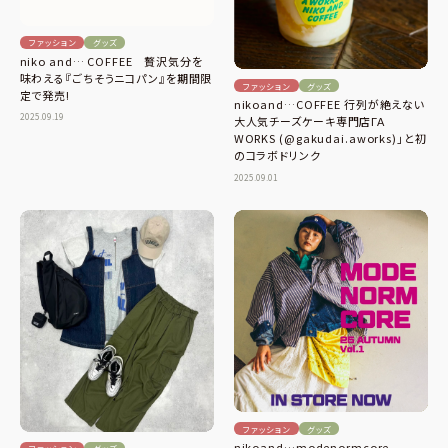
ファッション
グッズ
niko and… COFFEE 贅沢気分を
味わえる『ごちそうニコパン』を期間限
ファッション
グッズ
定で発売!
nikoand…COFFEE 行列が絶えない
2025.09.19
大人気チーズケーキ専門店ΓΑ
WORKS (@gakudai.aworks)」と初
のコラボドリンク
2025.09.01
ファッション
グッズ
nikoand…modenormcore