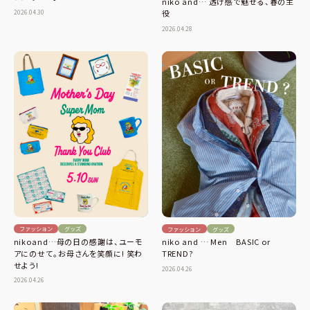
niko and… 透け感で魅せる、春の主
2026.04.30
役
2026.04.28
ファッション
グッズ
ファッション
グッズ
nikoand…母の日の感謝は、ユーモ
niko and … Men BASIC or
アにのせて。お母さんを笑顔に! 笑わ
TREND?
せよう!
2026.04.26
2026.04.26