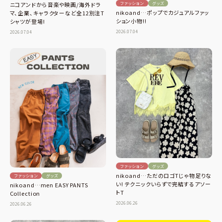
ファッション
グッズ
ニコアンドから音楽や映画/海外ドラ
nikoand…ポップでカジュアルファッ
マ、企業、キャラクターなど全12別注T
ション小物!!
シャツが登場!
2026.07.04
2026.07.04
ファッション
グッズ
nikoand…ただのロゴTじゃ物足りな
ファッション
グッズ
い! テクニックいらずで完結するアソー
nikoand…men EASY PANTS
トT
Collection
2026.06.26
2026.06.26