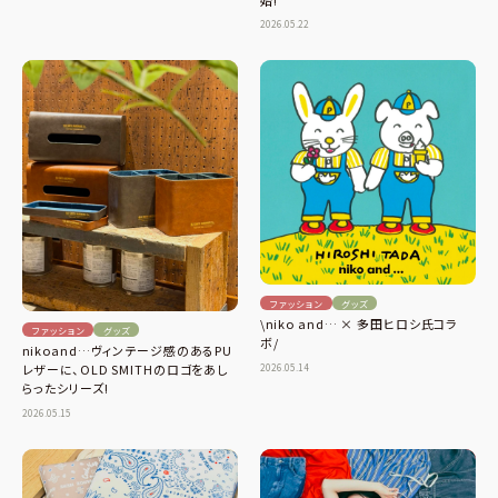
2026.05.22
ファッション
グッズ
\niko and… × 多田ヒロシ氏コラ
ファッション
グッズ
ボ/
nikoand…ヴィンテージ感のあるPU
2026.05.14
レザーに、OLD SMITHのロゴをあし
らったシリーズ!
2026.05.15