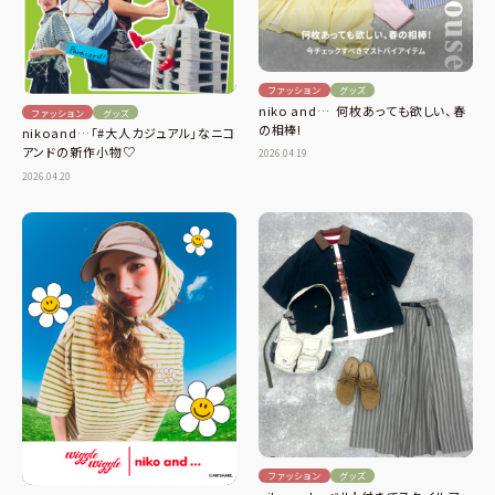
ファッション
グッズ
niko and… 何枚あっても欲しい、春
ファッション
グッズ
の相棒!
nikoand…「#大人カジュアル」なニコ
アンドの新作小物♡
2026.04.19
2026.04.20
ファッション
グッズ