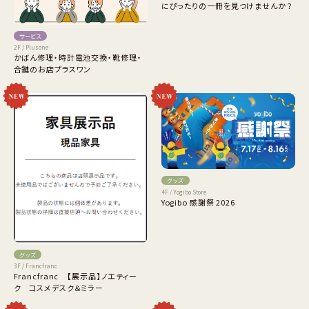
にぴったりの一冊を見つけませんか？
サービス
2F / Plusone
かばん修理・時計電池交換・靴修理・
合鍵のお店プラスワン
グッズ
4F / Yogibo Store
Yogibo 感謝祭 2026
グッズ
3F / Francfranc
Francfranc 【展示品】ノエティー
ク コスメデスク＆ミラー