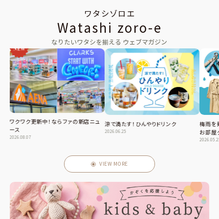
ワタシゾロエ
Watashi zoro-e
なりたいワタシを揃える ウェブマガジン
ワクワク更新中！ならファの新店ニュ
涼で満たす！ひんやりドリンク
梅雨を
ース
2026.06.25
お部屋
2026.08.07
2026.05.
VIEW MORE