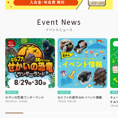
Event News
イベントニュース
PICK UP
PICK UP
PICK
せかいの恐竜ワンダーランド
ならファの夏休み🌻イベント情報
キュ
8月29日(土)・30日(日)
7月18日〜8月31日
すみ
7月18