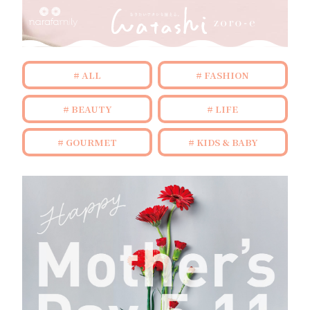
ALL
FASHION
BEAUTY
LIFE
GOURMET
KIDS & BABY