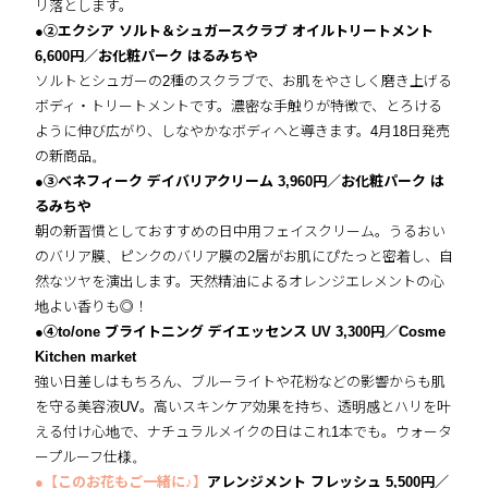
リ落とします。
●②エクシア ソルト＆シュガースクラブ オイルトリートメント
6,600円／お化粧パーク はるみちや
ソルトとシュガーの2種のスクラブで、お肌をやさしく磨き上げる
ボディ・トリートメントです。濃密な手触りが特徴で、とろける
ように伸び広がり、しなやかなボディへと導きます。4月18日発売
の新商品。
●③ベネフィーク デイバリアクリーム 3,960円／お化粧パーク は
るみちや
朝の新習慣としておすすめの日中用フェイスクリーム。うるおい
のバリア膜、ピンクのバリア膜の2層がお肌にぴたっと密着し、自
然なツヤを演出します。天然精油によるオレンジエレメントの心
地よい香りも◎！
●④to/one ブライトニング デイエッセンス UV 3,300円／Cosme
Kitchen market
強い日差しはもちろん、ブルーライトや花粉などの影響からも肌
を守る美容液UV。高いスキンケア効果を持ち、透明感とハリを叶
える付け心地で、ナチュラルメイクの日はこれ1本でも。ウォータ
ープルーフ仕様。
●【このお花もご一緒に♪】
アレンジメント フレッシュ 5,500円／