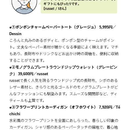
●①ポンポンチャームペーパートート（グレージュ） 5,995円／
Dessin
ころんと丸みのあるボディと、ポンポン型のチャームがポイン
ト。丈夫なペーパー素材が暖かくなる季節によく映えます。マチ
もあり、長財布やドリンクなどお出かけ時の荷物を、便利に収納
することができます。
●②モノグラムプレートラウンドジップウォレット（グレーピン
ク） 39,600円／russet
russetで長く人気を誇るラウンドジップ式の長財布。シボのある
レザー素材と、きらりと光るゴールドのモノグラムプレートがど
んなファッションにも馴染みます。スムーズな開閉部など、ディ
ティールも上質です。
●③フラワープリントカーディガン（オフホワイト） 7,920円／Té
chichi
水彩風のフラワープリントを全面にあしらった、春らしい印象の
カーディガン。シャリ感のあるペーパータッチの編地で、着心地