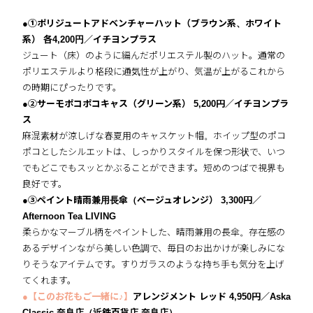
●①ポリジュートアドベンチャーハット（ブラウン系、ホワイト
系） 各4,200円／イチヨンプラス
ジュート（床）のように編んだポリエステル製のハット。通常の
ポリエステルより格段に通気性が上がり、気温が上がるこれから
の時期にぴったりです。
●②サーモポコポコキャス（グリーン系） 5,200円／イチヨンプラ
ス
麻混素材が涼しげな春夏用のキャスケット帽。ホイップ型のポコ
ポコとしたシルエットは、しっかりスタイルを保つ形状で、いつ
でもどこでもスッとかぶることができます。短めのつばで視界も
良好です。
●③ペイント晴雨兼用長傘（ベージュオレンジ） 3,300円／
Afternoon Tea LIVING
柔らかなマーブル柄をペイントした、晴雨兼用の長傘。存在感の
あるデザインながら美しい色調で、毎日のお出かけが楽しみにな
りそうなアイテムです。すりガラスのような持ち手も気分を上げ
てくれます。
●【このお花もご一緒に♪】
アレンジメント レッド 4,950円／Aska
Classic 奈良店（近鉄百貨店 奈良店）