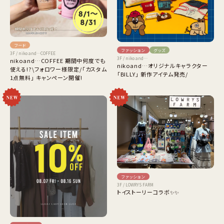
フード
ファッション
グッズ
3F / niko and…COFFEE
3F / niko and…
nikoand…COFFEE 期間中何度でも
nikoand…オリジナルキャラクター
使える!?\フォロワー様限定/「カスタム
「BILLY」 新作アイテム発売/
1点無料」 キャンペーン開催!
ファッション
3F / LOWRYS FARM
トイストーリーコラボ✨✨