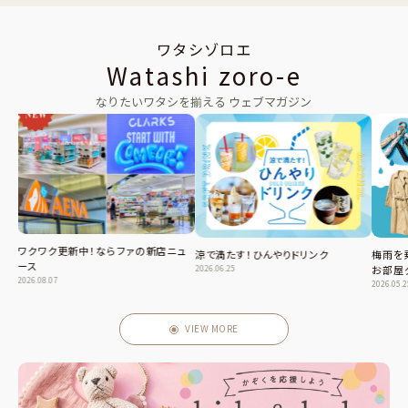
ワタシゾロエ
Watashi zoro-e
なりたいワタシを揃える ウェブマガジン
ワクワク更新中！ならファの新店ニュ
涼で満たす！ひんやりドリンク
梅雨を
ース
2026.06.25
お部屋
2026.08.07
2026.05.
VIEW MORE