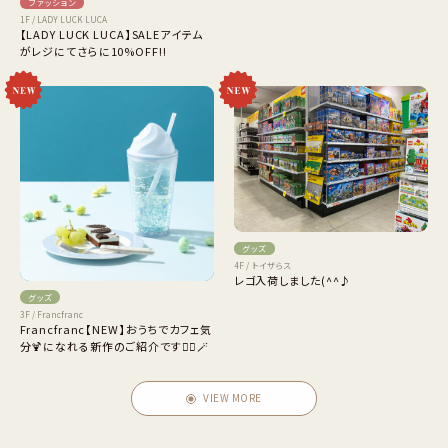
ファッション
1F / LADY LUCK LUCA
【LADY LUCK LUCA】SALEアイテム
がレジにてさらに10%OFF!!
グッズ
4F / トイザらス
レゴ入荷しました(^^♪
グッズ
3F / Francfranc
Francfranc【NEW】おうちでカフェ気
分🍹になれる新作のご紹介です💁‍♀️🪄
VIEW MORE