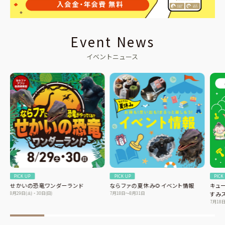
Event News
イベントニュース
PICK UP
PICK UP
PICK
せかいの恐竜ワンダーランド
ならファの夏休み🌻イベント情報
キュ
8月29日(土)・30日(日)
7月18日〜8月31日
すみ
7月18