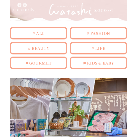
ALL
FASHION
BEAUTY
LIFE
GOURMET
KIDS & BABY