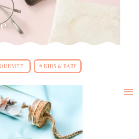
OURMET
KIDS & BABY