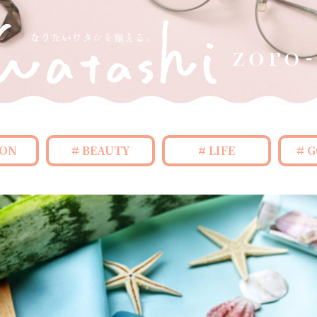
ION
BEAUTY
LIFE
G