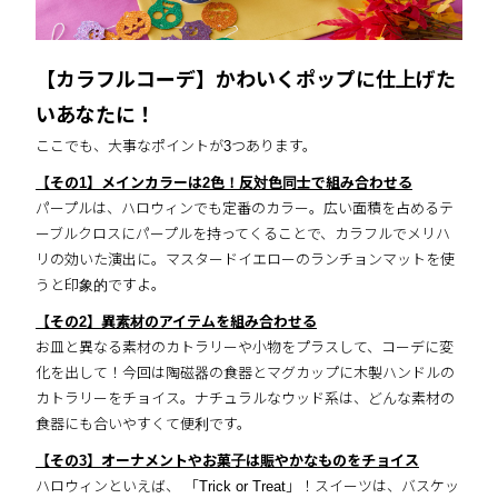
【カラフルコーデ】かわいくポップに仕上げた
いあなたに！
ここでも、大事なポイントが3つあります。
【その1】メインカラーは2色！反対色同士で組み合わせる
パープルは、ハロウィンでも定番のカラー。広い面積を占めるテ
ーブルクロスにパープルを持ってくることで、カラフルでメリハ
リの効いた演出に。マスタードイエローのランチョンマットを使
うと印象的ですよ。
【その2】異素材のアイテムを組み合わせる
お皿と異なる素材のカトラリーや小物をプラスして、コーデに変
化を出して！今回は陶磁器の食器とマグカップに木製ハンドルの
カトラリーをチョイス。ナチュラルなウッド系は、どんな素材の
食器にも合いやすくて便利です。
【その3】オーナメントやお菓子は賑やかなものをチョイス
ハロウィンといえば、 「Trick or Treat」！スイーツは、バスケッ