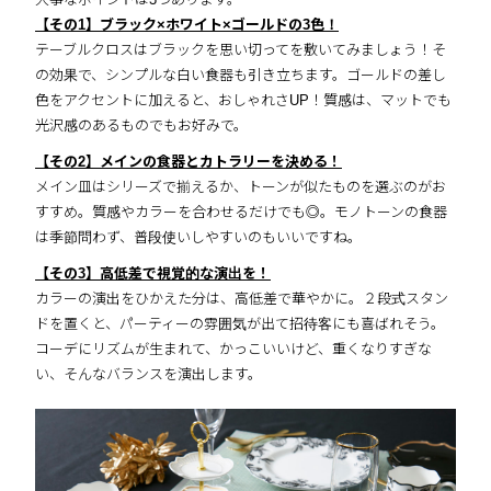
【その1】ブラック×ホワイト×ゴールドの3色！
テーブルクロスはブラックを思い切ってを敷いてみましょう！そ
の効果で、シンプルな白い食器も引き立ちます。ゴールドの差し
色をアクセントに加えると、おしゃれさUP！質感は、マットでも
光沢感のあるものでもお好みで。
【その2】メインの食器とカトラリーを決める！
メイン皿はシリーズで揃えるか、トーンが似たものを選ぶのがお
すすめ。質感やカラーを合わせるだけでも◎。モノトーンの食器
は季節問わず、普段使いしやすいのもいいですね。
【その3】高低差で視覚的な演出を！
カラーの演出をひかえた分は、高低差で華やかに。２段式スタン
ドを置くと、パーティーの雰囲気が出て招待客にも喜ばれそう。
コーデにリズムが生まれて、かっこいいけど、重くなりすぎな
い、そんなバランスを演出します。