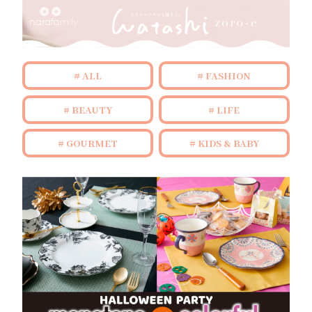
ALL
FASHION
BEAUTY
LIFE
GOURMET
KIDS & BABY