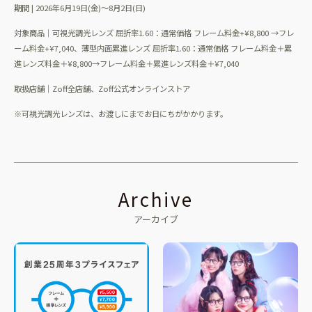
期間
|
202
6
年
6
月
19
日(金)～
8
月
2
日
(
日
)
対象商品｜可視光調光レンズ 屈折率1.60：通常価格 フレーム料金+¥8,800 →フレ
ーム料金+¥7,040、薄型内面累進レンズ 屈折率1.60：通常価格 フレーム料金＋累
進レンズ料金＋¥8,800→フレーム料金＋累進レンズ料金＋¥7,040
取扱店舗｜
Zoff全店舗、Zoff公式オンラインストア
※可視光調光レンズは、お渡しにまでお日にちがかかります。
Archive
アーカイブ