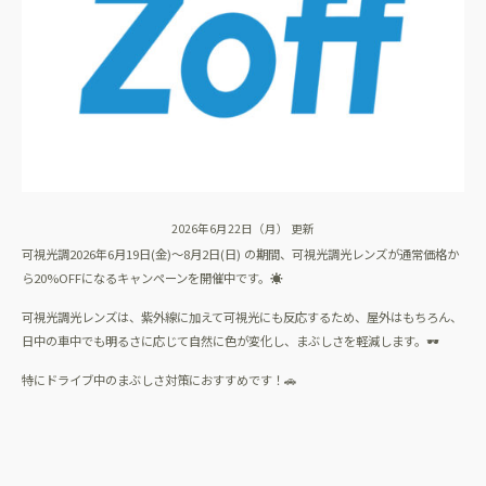
2026年6月22日（月） 更新
可視光
調
2026年6月19日(金)～8月2日(日)
の期間、
可視光
調光
レンズ
が
通常価格か
ら
20%
OFFになるキャンペーンを開催中です。☀️
可視光調光レンズは、紫外線に加えて可視光にも反応するため、屋外はもちろん、
日中の車中でも明るさに応じて自然に色が変化し、まぶしさを軽減します。🕶️
特に
ドライブ
中の
まぶしさ対策
におすすめです！🚗