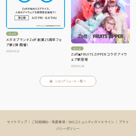
グッズ
メガネブランドZoff 創業25周年フェ
ア第2弾 開催！
グッズ
2026.04.22
Zoff✖️FRUITS ZIPPER コラボアイウ
ェア新登場
2026.01.26
ショップニュース一覧へ
サイトマップ
｜
ご利用規約・免責事項・SNSコミュニティガイドライン
｜
プライ
バシーポリシー