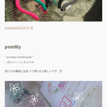
Instagramはコチラ〰️❣️
pomliiy
″ pomliiy-handmade ″
– ポメリー ハンドメイド-
気になる商品に出会って頂けると嬉しいです.. ♬