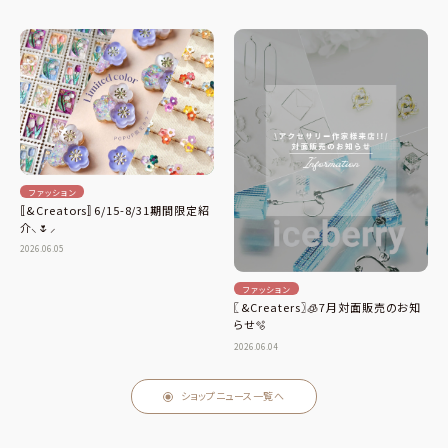
ファッション
〚&Creators〛‬6/15-8/31期間限定紹
介️️⸜🌷︎⸝‍
2026.06.05
ファッション
〖&Creaters〗️🧊7月対面販売のお知
らせ️🫧
2026.06.04
ショップニュース一覧へ