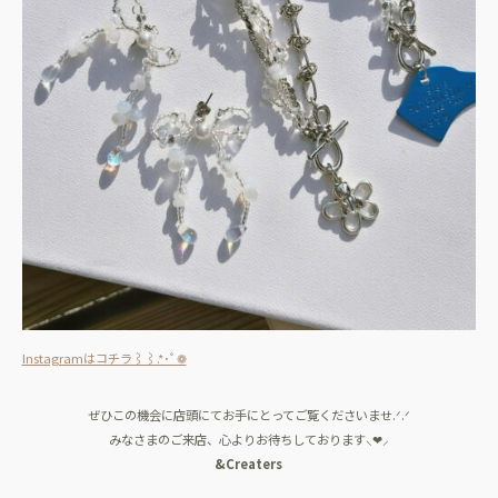
Instagramはコチラ⌇⌇.*･ﾟ❁
ぜひこの機会に店頭にてお手にとってご覧くださいませ.ᐟ‪‪‬.ᐟ‪‪‬
みなさまのご来店、心よりお待ちしております⸜❤︎⸝‍
&Creaters