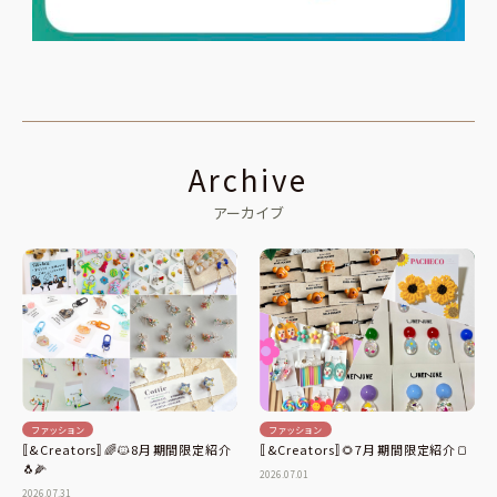
Archive
アーカイブ
ファッション
ファッション
〚&Creators〛🌈🐱8月⁡期間限定紹介
〚&Creators〛🌻7月⁡期間限定紹介️️🍞
🐧🌽
2026.07.01
2026.07.31