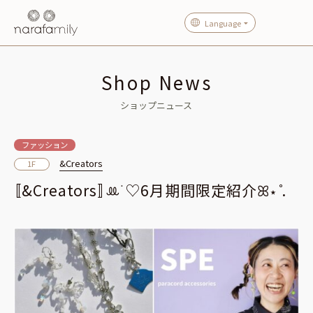
Language
Shop News
ショップニュース
ファッション
&Creators
1F
〚&Creators〛ꔛ‎࣪ ♡‬6月⁡期間限定紹介️️ꕤ︎︎⋆ ̊.