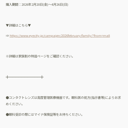
購入期間：
2026
年
2
月
20
日
(
金
)
～
4
月
26
日
(
日
)
▼詳細はこちら▼
⇒
https://www.eyecity.jp/campaign/2026february/family/?from=mall
※詳細は家族割の特設ページをご確認ください。
╋━━━━━━━━━━╋
●コンタクトレンズは高度管理医療機器です。眼科医の処方
(
指示書等
)
によりお求
めください。
●眼科受診の際にはマイナ保険証等をお持ちください。