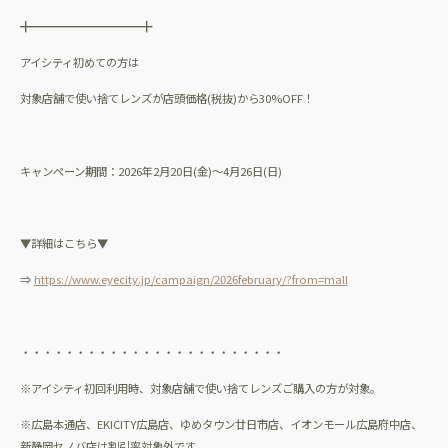
╋━━━━━━━━━━╋
アイシティ初めての方は
対象店舗で使い捨てレンズが店頭価格
(
税抜
)
から
30%OFF
！
キャンペーン期間：
2026
年
2
月
20
日
(
金
)
～
4
月
26
日
(
日
)
▼詳細はこちら▼
⇒
https://www.eyecity.jp/campaign/2026february/?from=mall
・・・・・・・・・・・・・・・・・・・・・・・・
※アイシティ初回利用時、対象店舗で使い捨てレンズご購入の方が対象。
※広島本通店、
EKICITY
広島店、ゆめタウン廿日市店、イオンモール広島府中店、
新静岡セノバ店は割引率対象外です。