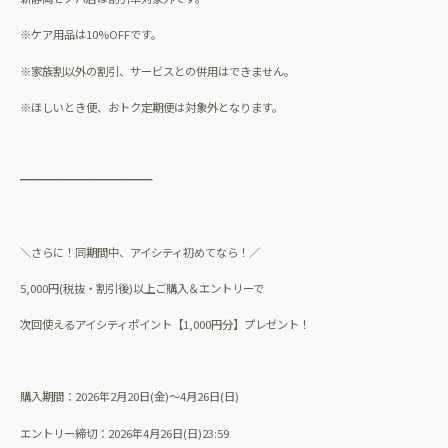
※ケア用品は
10%OFF
です。
※家族割以外の割引、サービスとの併用はできません。
※ほしいとき便、おトク定期便は対象外となります。
━━━━━━━━━━━━
＼さらに！同期間中、アイシティ初めてなら！／
5,000
円
(
税抜・割引後
)
以上ご購入＆エントリーで
次回使えるアイシティポイント【
1,000
円分】プレゼント！
購入期間：
2026
年
2
月
20
日
(
金
)
～
4
月
26
日
(
日
)
エントリー締切：
2026
年
4
月
26
日
(
日
)23:59