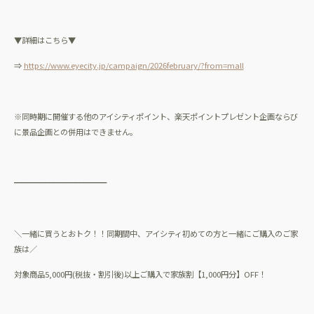
▼詳細はこちら▼
⇒
https://www.eyecity.jp/campaign/2026february/?from=mall
※同時期に開催する他のアイシティポイント、楽天ポイントプレゼント企画ならび
に景品企画との併用はできません。
━━━━━━━━━━━━
＼一緒に買うとおトク！！同期間中、アイシティ初めての方と一緒にご購入のご家
族は／
対象商品
5,000
円
(
税抜・割引後
)
以上ご購入で家族割【
1,000
円分】
OFF
！