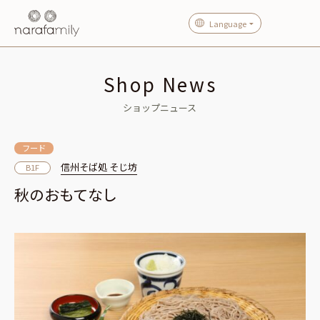
Language
Shop News
ショップニュース
フード
信州そば処 そじ坊
B1F
秋のおもてなし