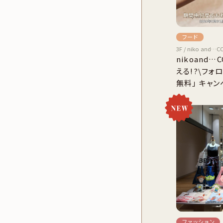
フード
3F / niko and…C
nikoand
える!?\フォ
無料」 キャン
ファッション