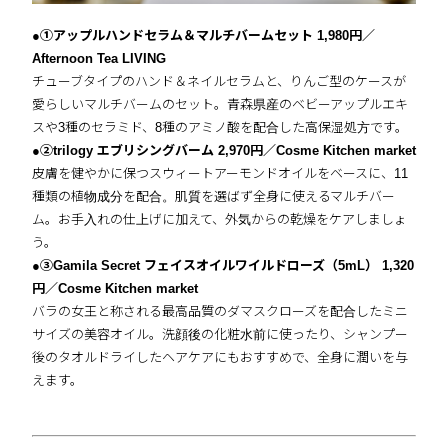
●①アップルハンドセラム＆マルチバームセット 1,980円／
Afternoon Tea LIVING
チューブタイプのハンド＆ネイルセラムと、りんご型のケースが
愛らしいマルチバームのセット。青森県産のベビーアップルエキ
スや3種のセラミド、8種のアミノ酸を配合した高保湿処方です。
●②trilogy エブリシングバーム 2,970円／Cosme Kitchen market
皮膚を健やかに保つスウィートアーモンドオイルをベースに、11
種類の植物成分を配合。肌質を選ばず全身に使えるマルチバー
ム。お手入れの仕上げに加えて、外気からの乾燥をケアしましょ
う。
●③Gamila Secret フェイスオイルワイルドローズ（5mL） 1,320
円／Cosme Kitchen market
バラの女王と称される最高品質のダマスクローズを配合したミニ
サイズの美容オイル。洗顔後の化粧水前に使ったり、シャンプー
後のタオルドライしたヘアケアにもおすすめで、全身に潤いを与
えます。