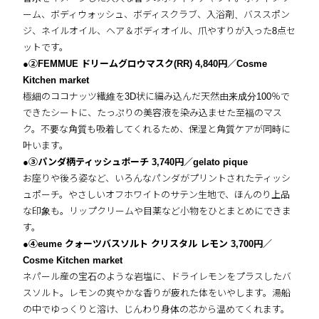
ーム、ボディウォッシュ、ボディスクラブ、入浴剤、バススポン
ジ、ネイルオイル、ヘア＆ボディオイル、爪やすりが入った8点セ
ットです。
●②FEMMUE ドリームグロウマスク(RR) 4,840円／Cosme
Kitchen market
極細のココナッツ繊維を3D状に編み込んだ天然由来成分100％で
できたシートに、たっぷりの美容液を染み込ませた至福のマス
ク。不要な角質も吸着してくれるため、保湿と角質ケアが同時に
叶います。
●③パンダ柄ティッシュポーチ 3,740円／gelato pique
お座りや後ろ姿など、いろんなパンダがプリントされたティッシ
ュポーチ。やさしいオフホワイトのサテン生地で、ほんのり上品
な印象も。リップクリームや目薬など小物をひとまとめにできま
す。
●④eume クォーツバスソルト クリスタル レモン 3,700円／
Cosme Kitchen market
ネパール産の宝石のような岩塩に、ドライレモンをプラスしたバ
スソルト。レモンの爽やかな香りが疲れた体をいやします。湯船
の中でゆっくりと溶け、じんわり身体の芯から温めてくれます。