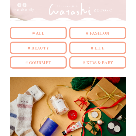
ALL
FASHION
BEAUTY
LIFE
GOURMET
KIDS & BABY