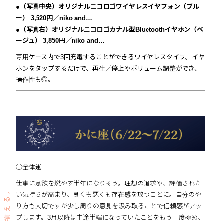
●（写真中央）オリジナルニコロゴワイヤレスイヤフォン（ブル
ー） 3,520円／niko and…
●（写真右）オリジナルニコロゴカナル型Bluetoothイヤホン（ベ
ージュ） 3,850円／niko and…
専用ケース内で3回充電することができるワイヤレスタイプ。イヤ
ホンをタップするだけで、再生／停止やボリューム調整ができ、
操作性も◎。
◯全体運
仕事に意欲を燃やす半年になりそう。理想の追求や、評価された
い気持ちが高まり、良くも悪くも存在感を放つことに。自分のや
り方も大切ですが少し周りの意見を汲み取ることで信頼感がアッ
プします。3月以降は中途半端になっていたことをもう一度極め、