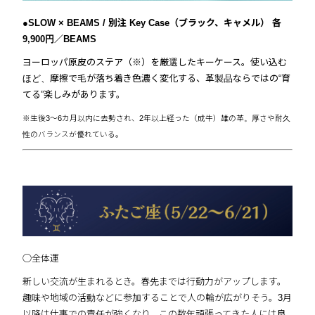
●SLOW × BEAMS / 別注 Key Case（ブラック、キャメル） 各
9,900円／BEAMS
ヨーロッパ原皮のステア（※）を厳選したキーケース。使い込む
ほど、摩擦で毛が落ち着き色濃く変化する、革製品ならではの“育
てる”楽しみがあります。
※生後3〜6カ月以内に去勢され、2年以上経った（成牛）雄の革。厚さや耐久
性のバランスが優れている。
◯全体運
新しい交流が生まれるとき。春先までは行動力がアップします。
趣味や地域の活動などに参加することで人の輪が広がりそう。3月
以降は仕事での責任が強くなり、この数年頑張ってきた人には良