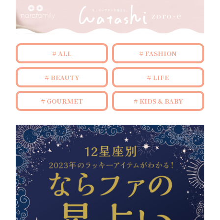
ALL
FASHION
BEAUTY
LIFE
GOURMET
KIDS & BABY