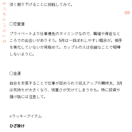
深く掘り下げることに挑戦してみて。
◯恋愛運
プライベートより仕事優先のタイミングなので、職場や身近なと
ころでの出会いがありそう。5月は一目ぼれしやすい暗示が。相手
を美化していないか見極めて。カップルの人は些細なことで喧嘩
しないように。
◯金運
自分を主張することで仕事が認められて収入アップの期待大。3月
は気持ちが大きくなり、慎重さが欠けてしまうかも。特に投資や
儲け話には注意して。
○ラッキーアイテム
ひざ掛け