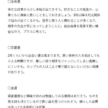
◯全体運
多忙な日常から少し余裕が出てきそう。好きなことの発見や、心
身ともに身体に良いことをしておきましょう。3月以降は対人関係
で悩みが出てくるかも。苦手と思う人と関わることが多くなり、
相手の欠点が気になってしまうことに。自分自身を見直す良い機
会なので、プラスに考えて。
◯恋愛運
2月くらいから出会い運は高まります。良い条件の人を紹介しても
らえる時期ですが、厳しい目で相手をジャッジしてしまい進展し
にくいかも。カップルの人は二人で乗り越えないといけない試練
がありそう。
◯金運
資産運用など興味があれば勉強してみる価値はありそう。ものを
見る目も冴えているので良い品を見つけられそう。細々した出費
はあっても全体的には好調。