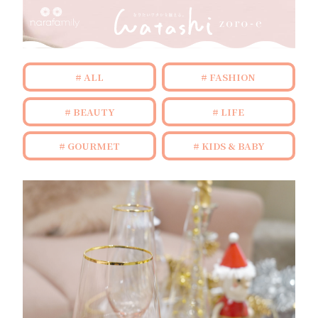
ALL
FASHION
BEAUTY
LIFE
GOURMET
KIDS & BABY