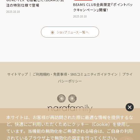
BEAMS CLUB会員限定『ポイントバッ
注の特別仕様で登場
クキャンペーン』開催！
2025.10.10
2025.10.10
ショップニュース一覧へ
サイトマップ
｜
ご利用規約・免責事項・SNSコミュニティガイドライン
｜
プライ
バシーポリシー
本サイトは、お客様が再訪問された際に最適な情報を提供するな
ど、快適にご利用いただくためにクッキー（Cookie）を使用し
ています。当機能の無効化をご希望される場合は、ご自身の利用
Copyright(c) NaRaFamily. All Rights Reserved.
されているブラウザ上で無効化の設定を行ってください。