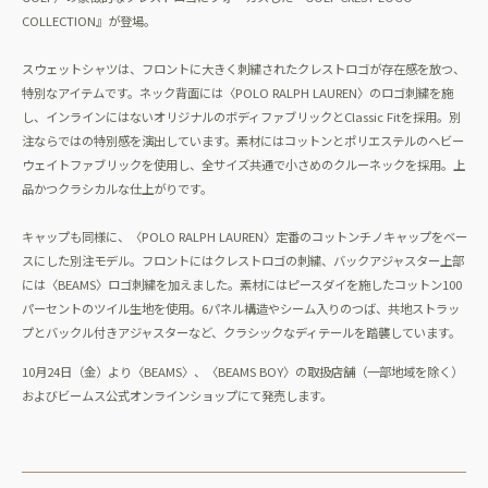
COLLECTION』が登場。
スウェットシャツは、フロントに大きく刺繍されたクレストロゴが存在感を放つ、
特別なアイテムです。ネック背面には〈POLO RALPH LAUREN〉のロゴ刺繍を施
し、インラインにはないオリジナルのボディファブリックとClassic Fitを採用。別
注ならではの特別感を演出しています。素材にはコットンとポリエステルのヘビー
ウェイトファブリックを使用し、全サイズ共通で小さめのクルーネックを採用。上
品かつクラシカルな仕上がりです。
キャップも同様に、〈POLO RALPH LAUREN〉定番のコットンチノキャップをベー
スにした別注モデル。フロントにはクレストロゴの刺繍、バックアジャスター上部
には〈BEAMS〉ロゴ刺繍を加えました。素材にはピースダイを施したコットン100
パーセントのツイル生地を使用。6パネル構造やシーム入りのつば、共地ストラッ
プとバックル付きアジャスターなど、クラシックなディテールを踏襲しています。
10月24日（金）より〈BEAMS〉、〈BEAMS BOY〉の取扱店舗（一部地域を除く）
およびビームス公式オンラインショップにて発売します。