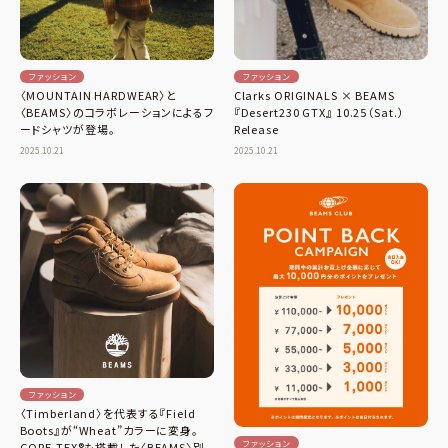
ファッション
ファッション
〈MOUNTAIN HARDWEAR〉と
Clarks ORIGINALS × BEAMS
〈BEAMS〉のコラボレーションによるフ
『Desert230 GTX』 10.25（Sat.）
ードシャツが登場。
Release
2025.10.21
2025.10.21
ファッション
〈Timberland〉を代表する『Field
Boots』が“Wheat”カラーに変身。
ファッション
GORE-TEX®︎も搭載した〈BEAMS〉別