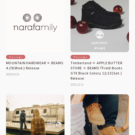
ファッション
ファッション
MOUNTAIN HARDWEAR × BEAMS
Timberland × APPLE BUTTER
4.29(Wed.) Release
STORE × BEAMS 『Field Boots
GTX Black Color』 12/13(Sat.)
2026.04.23
Release
2025.12.11